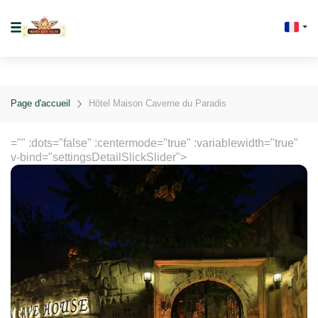
Page d'accueil
Hôtel Maison Caverne du Paradis
="" :dots="false" :centermode="true" :variablewidth="true"
v-bind="settingsDetailSlickSlider">