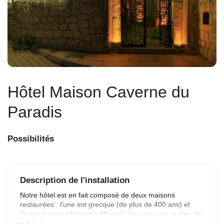
Hôtel Maison Caverne du
Paradis
Possibilités
Description de l'installation
Notre hôtel est en fait composé de deux maisons 
restaurées : l'une est grecque (de plus de 400 ans) et 
l'autre, turque (d'environ 80 ans). Vous pouvez profiter de 
la terrasse dans le jardin fleuri, siroter un verre le soir sur 