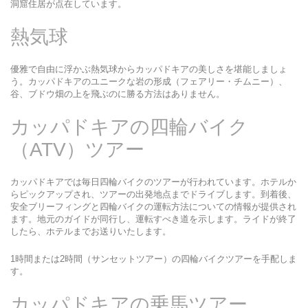
洞窟住居が点在しています。
熱気球
優雅で自由に浮かぶ熱気球からカッパドキアの美しさを堪能しましょ
う。カッパドキアのユニークな岩の形成（フェアリー・チムニー）、
谷、ブドウ畑の上を飛ぶのに勝る方法はありません。
カッパドキアの四輪バイク
（ATV）ツアー
カッパドキアでは毎日四輪バイクのツアーが行われています。ホテルか
らピックアップされ、ツアーの出発地点までドライブします。到着後、
安全ブリーフィングと四輪バイクの運転方法についての情報が提供され
ます。地元のガイドが同行し、運転すべき道を示します。ライドが終了
したら、ホテルまでお送りいたします。
1時間または2時間（サンセットツアー）の四輪バイクツアーを手配しま
す。
カッパドキアの乗馬ツアー