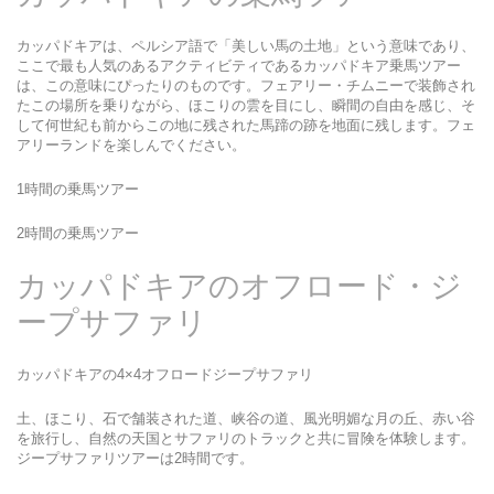
カッパドキアは、ペルシア語で「美しい馬の土地」という意味であり、
ここで最も人気のあるアクティビティであるカッパドキア乗馬ツアー
は、この意味にぴったりのものです。フェアリー・チムニーで装飾され
たこの場所を乗りながら、ほこりの雲を目にし、瞬間の自由を感じ、そ
して何世紀も前からこの地に残された馬蹄の跡を地面に残します。フェ
アリーランドを楽しんでください。
1時間の乗馬ツアー
2時間の乗馬ツアー
カッパドキアのオフロード・ジ
ープサファリ
カッパドキアの4×4オフロードジープサファリ
土、ほこり、石で舗装された道、峡谷の道、風光明媚な月の丘、赤い谷
を旅行し、自然の天国とサファリのトラックと共に冒険を体験します。
ジープサファリツアーは2時間です。