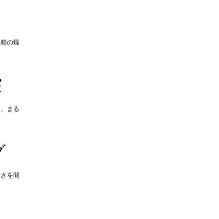
妖精の煙
突
は、まる
グ
しさを間