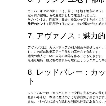
カッパドキアの表面下には、驚くべき地下都市のネット
紀も前の侵略からの避難所として建設されました。
そのトンネル、貯蔵室、教会、換気シャフトを歩くこと
旅行のヒント：
閉所恐怖症の方は、狭い通路が強く感じ
7. アヴァノス：魅力
アヴァノスは、カッパドキアの別の側面を提供します。
し、この町は陶器工房と手作りの工芸品で有名です。
地元の職人と一緒に自分の陶器を作ることもできます。
最適な場所：観光客の群れから離れたリラックスした午
8. レッドバレー：
ト
レッドバレーは、カッパドキアで夕日を見るための最も
色合いを帯び、本当に魔法のような雰囲気が生まれます
また、トレイルに沿った隠れた洞窟礼拝堂があるため、