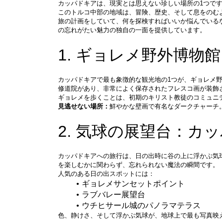
カッパドキアは、現実とは思えない珍しい場所の1つで
このトルコ中部の地域は、冒険、歴史、そして息をのむ
旅の計画をしていて、何を探検すればいいか悩んでいる
の忘れがたい魅力の独自の一面を提供しています。
1. ギョレメ野外博物
カッパドキアで最も象徴的な観光地の1つが、ギョレメ
修道院があり、非常によく保存されたフレスコ画が装飾
ギョレメを歩くことは、初期のキリスト教徒のコミュニ
見逃せない場所：
鮮やかな壁画で有名なダークチャーチ
2. 気球の展望台：カ
カッパドキアへの旅行は、日の出時に谷の上に浮かぶ気
を楽しむかに関わらず、忘れられない魔法の瞬間です。
人気のある日の出スポットには：
ギョレメサンセットポイント
ラブバレー展望台
ウチヒサール城のパノラマテラス
色、静けさ、そして浮かぶ気球が、地球上で最も写真映