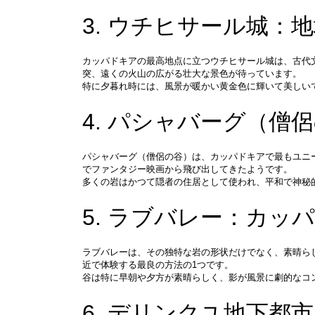
3. ウチヒサール城
カッパドキアの最高地点に立つウチヒサール城は、古代
突、遠くの火山の広がる壮大な景色が待っています。
特に夕暮れ時には、風景が暖かい黄金色に輝いて美しい
4. パシャバーグ（
パシャバーグ（僧侶の谷）は、カッパドキアで最もユニ
でファンタジー映画から飛び出してきたようです。
多くの岩はかつて隠者の住居として使われ、平和で神秘
5. ラブバレー：カ
ラブバレーは、その独特な岩の形状だけでなく、素晴ら
近で体験する最良の方法の1つです。
谷は特に早朝や夕方が素晴らしく、影が風景に劇的なコ
6. デリンクユ地下都