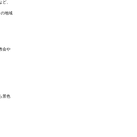
など、
この地域
教会や
ら景色