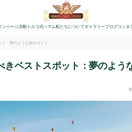
インページ
活動
トルコ式ハマム
私たちについて
ギャラリー
ブログ
コンタ
ット：夢のような旅行ガイド
べきベストスポット：夢のよう