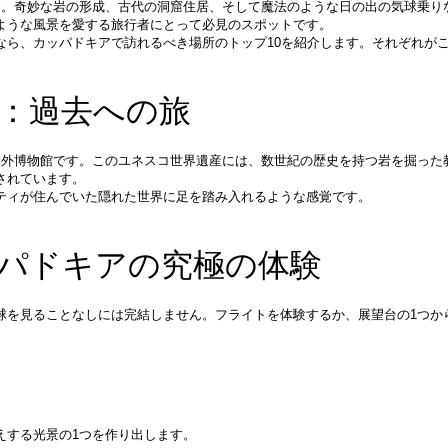
す。奇妙な岩の形成、古代の洞窟住居、そして魔法のような日の出の気球乗り
ような風景を愛する旅行者にとって必見のスポットです。
なら、カッパドキアで訪れるべき場所のトップ10を紹介します。それぞれが
館：過去への旅
野外博物館です。このユネスコ世界遺産には、数世紀の歴史を持つ岩を掘った
されています。
ティが住んでいた隠れた世界に足を踏み入れるような感覚です。
。
ッパドキアの究極の体験
球を見ることなしには完結しません。フライトを体験するか、展望台の1つか
えする光景の1つを作り出します。