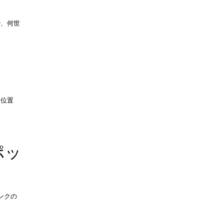
で、何世
に位置
ポッ
ンクの