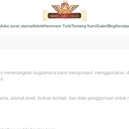
Muka surat utama
Aktiviti
Hammam Turki
Tentang Kami
Galeri
Blog
Kenala
si ini menerangkan bagaimana kami mengumpul, menggunakan, d
.

a, alamat emel, butiran kontak, dan data penggunaan untuk 