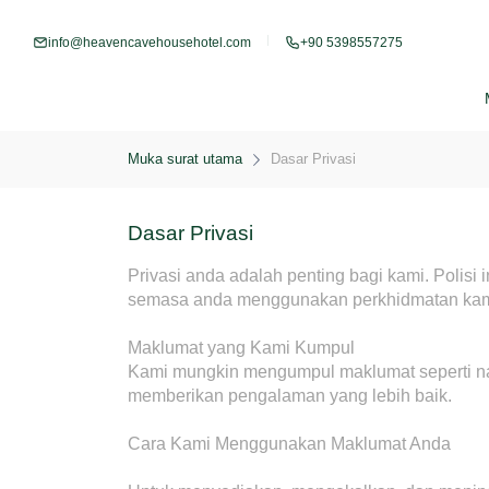
info@heavencavehousehotel.com
+90 5398557275
Muka surat utama
Dasar Privasi
Dasar Privasi
Privasi anda adalah penting bagi kami. Poli
semasa anda menggunakan perkhidmatan kami
Maklumat yang Kami Kumpul

Kami mungkin mengumpul maklumat seperti nam
memberikan pengalaman yang lebih baik.

Cara Kami Menggunakan Maklumat Anda
