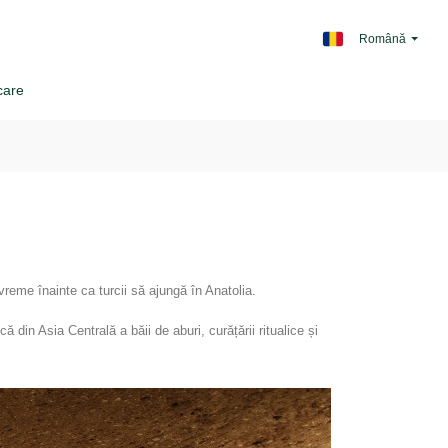
Română
care
 vreme înainte ca turcii să ajungă în Anatolia.
din Asia Centrală a băii de aburi, curățării ritualice și 