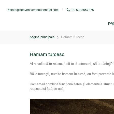
info@heavencavehousehotel.com
+90 5398557275
pag
pagina principala
Hamam turcesc
Hamam turcesc
Ai nevoie să te relaxezi, să te de-stresezi, să te răsfeți
Băile turcești, numite hamam în turcă, au fost prezente în 
Hamam-ul combină funcționalitatea și elementele structurale 
respectului față de apă.