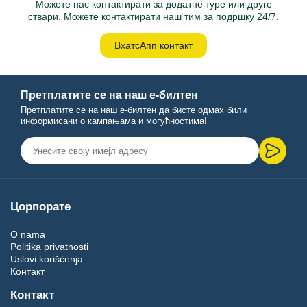
Можете нас контактирати за додатне туре или друге
ствари. Можете контактирати наш тим за подршку 24/7.
ВхатсАпп контакт
Претплатите се на наш е-билтен
Претплатите се на наш е-билтен да бисте одмах били
информисани о кампањама и могућностима!
Цорпорате
O nama
Politika privatnosti
Uslovi korišćenja
Контакт
Контакт