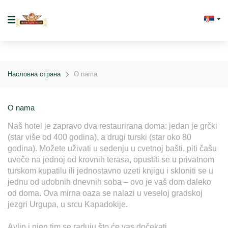
Насловна страна
O nama
O nama
Naš hotel je zapravo dva restaurirana doma: jedan je grčki 
(star više od 400 godina), a drugi turski (star oko 80 
godina). Možete uživati u sedenju u cvetnoj bašti, piti čašu 
uveče na jednoj od krovnih terasa, opustiti se u privatnom 
turskom kupatilu ili jednostavno uzeti knjigu i skloniti se u 
jednu od udobnih dnevnih soba – ovo je vaš dom daleko 
od doma. Ova mirna oaza se nalazi u veseloj gradskoj 
jezgri Urgupa, u srcu Kapadokije. 

Aylin i njen tim se raduju što će vas dočekati.