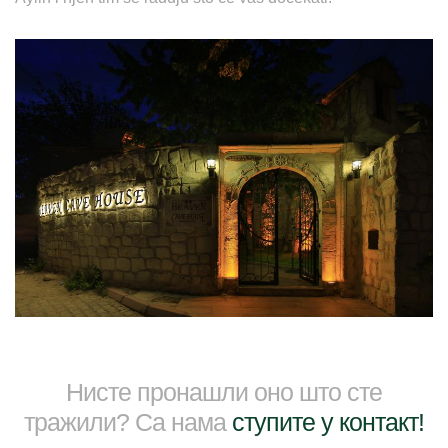
Нисте пронашли оно што сте
тражили? Са нама
ступите у контакт!