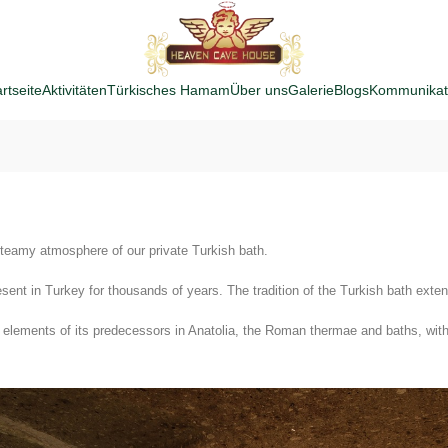
rtseite
Aktivitäten
Türkisches Hamam
Über uns
Galerie
Blogs
Kommunikat
steamy atmosphere of our private Turkish bath.
ent in Turkey for thousands of years. The tradition of the Turkish bath exten
lements of its predecessors in Anatolia, the Roman thermae and baths, with th