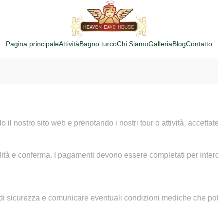
Pagina principale
Attività
Bagno turco
Chi Siamo
Galleria
Blog
Contatto
o il nostro sito web e prenotando i nostri tour o attività, accettate
lità e conferma. I pagamenti devono essere completati per intero
i di sicurezza e comunicare eventuali condizioni mediche che potr