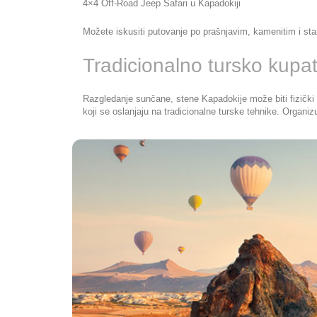
4×4 Off-Road Jeep Safari u Kapadokiji
Možete iskusiti putovanje po prašnjavim, kamenitim i staza
Tradicionalno tursko kupat
Razgledanje sunčane, stene Kapadokije može biti fizički 
koji se oslanjaju na tradicionalne turske tehnike. Organi