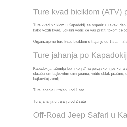
Ture kvad biciklom (ATV) 
Ture kvad biciklom u Kapadokiji se organizuju svaki dan.
kako voziti kvad. Lokalni vodič će vas pratiti tokom cel
Organizujemo ture kvad biciklom u trajanju od 1 sat ili 2 
Ture jahanja po Kapadokij
Kapadokija, „Zemlja lepih konja“ na perzijskom jeziku, a
ukrašenom bajkovitim dimnjacima, vidite oblak prašine, os
bajkovitoj zemlji!
Tura jahanja u trajanju od 1 sat
Tura jahanja u trajanju od 2 sata
Off-Road Jeep Safari u Ka