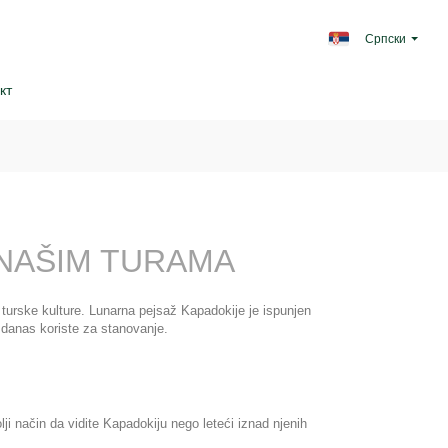
Српски
кт
 NAŠIM TURAMA
 turske kulture. Lunarna pejsaž Kapadokije je ispunjen 
danas koriste za stanovanje.
ji način da vidite Kapadokiju nego leteći iznad njenih 