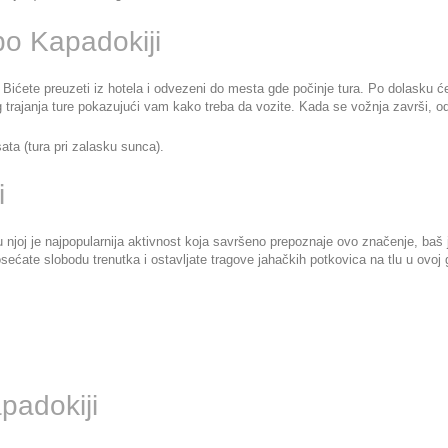
po Kapadokiji
 Bićete preuzeti iz hotela i odvezeni do mesta gde počinje tura. Po dolasku će
og trajanja ture pokazujući vam kako treba da vozite. Kada se vožnja završi,
sata (tura pri zalasku sunca).
i
 u njoj je najpopularnija aktivnost koja savršeno prepoznaje ovo značenje, ba
ećate slobodu trenutka i ostavljate tragove jahačkih potkovica na tlu u ovoj ge
padokiji