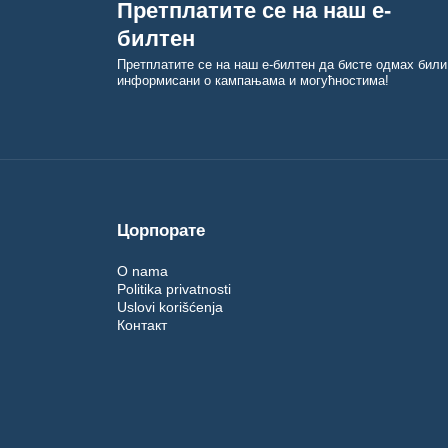
Претплатите се на наш е-
билтен
Претплатите се на наш е-билтен да бисте одмах били
информисани о кампањама и могућностима!
Цорпорате
O nama
Politika privatnosti
Uslovi korišćenja
Контакт