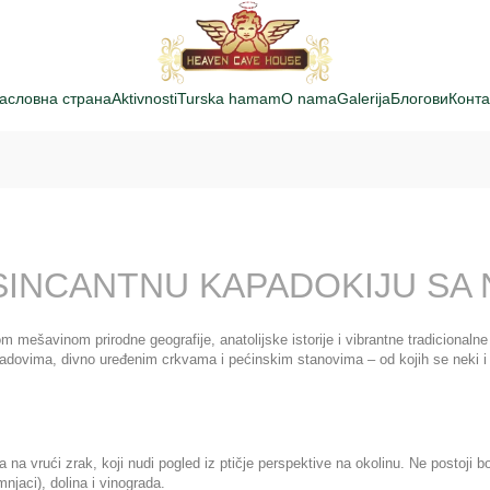
асловна страна
Aktivnosti
Turska hamam
O nama
Galerija
Блогови
Конта
SINCANTNU KAPADOKIJU SA
 mešavinom prirodne geografije, anatolijske istorije i vibrantne tradicionalne
dovima, divno uređenim crkvama i pećinskim stanovima – od kojih se neki i 
a vrući zrak, koji nudi pogled iz ptičje perspektive na okolinu. Ne postoji bol
njaci), dolina i vinograda.