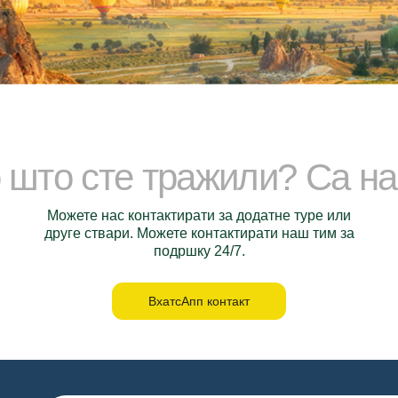
 што сте тражили? Са н
Можете нас контактирати за додатне туре или
друге ствари. Можете контактирати наш тим за
подршку 24/7.
ВхатсАпп контакт