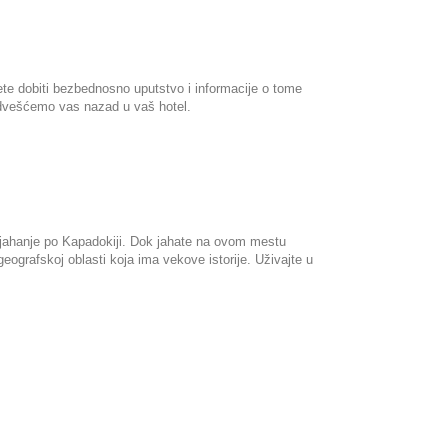
te dobiti bezbednosno uputstvo i informacije o tome 
 odvešćemo vas nazad u vaš hotel.
š jahanje po Kapadokiji. Dok jahate na ovom mestu 
ografskoj oblasti koja ima vekove istorije. Uživajte u 