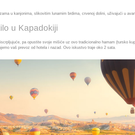
ma u kanjonima, slikovitim lunarnim brdima, crvenoj dolini, uživajući u avantur
ilo u Kapadokiji
iscrpljujuće, pa opustite svoje mišiće uz ovo tradicionalno hamam (tursko kup
zujemo vaš prevoz od hotela i nazad. Ovo iskustvo traje oko 2 sata.