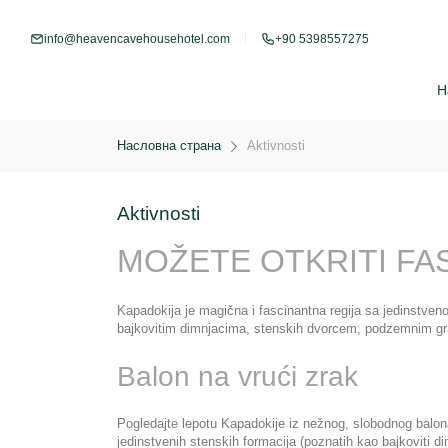
info@heavencavehousehotel.com
+90 5398557275
Н
Насловна страна
Aktivnosti
Aktivnosti
MOŽETE OTKRITI FA
Kapadokija je magična i fascinantna regija sa jedinstvenom
bajkovitim dimnjacima, stenskih dvorcem, podzemnim gra
Balon na vrući zrak
Pogledajte lepotu Kapadokije iz nežnog, slobodnog balona n
jedinstvenih stenskih formacija (poznatih kao bajkoviti dim